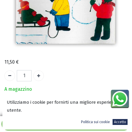
11,50
€
A magazzino
Utilizziamo i cookie per fornirti una migliore esperienza
COD:
1310
utente.
ISBN:
8001310006425
Politica sui cookie
Accetto
Aggiungi al carrello