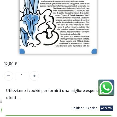
12,00
€
1 Unità a disposizione
Utilizziamo i cookie per fornirti una migliore esperienza
utente.
COD:
1488
Politica sui cookie
Accetto
ISBN:
Aggiungi al carrello
8008814880001