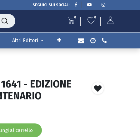
SEGUICI SUI SOCIAL:
0
0
Altri Editori
 1641 - EDIZIONE
ENTENARIO
ngi al carrello