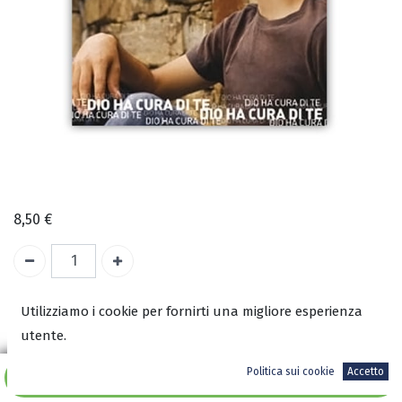
8,50
€
A magazzino
Utilizziamo i cookie per fornirti una migliore esperienza
utente.
COD:
1895
Politica sui cookie
Accetto
ISBN:
Aggiungi al carrello
8001895010886