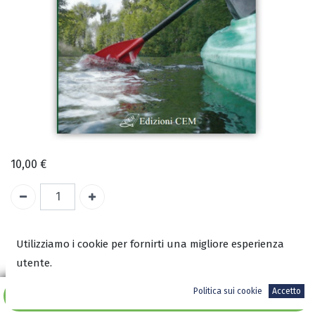
10,00
€
1 Unità a disposizione
Utilizziamo i cookie per fornirti una migliore esperienza
utente.
COD:
1958
ISBN:
Politica sui cookie
Accetto
Aggiungi al carrello
9788890457548