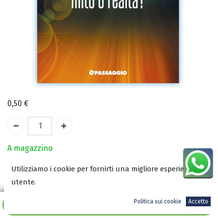
0,50
€
A magazzino
Utilizziamo i cookie per fornirti una migliore esperienza
COD:
2005
utente.
ISBN:
9788888428468
Politica sui cookie
Accetto
Aggiungi al carrello
Autore: