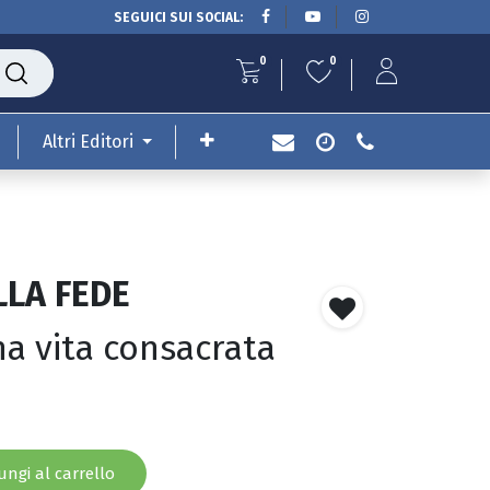
SEGUICI SUI SOCIAL:
0
0
Altri Editori
LLA FEDE
a vita consacrata
ngi al carrello