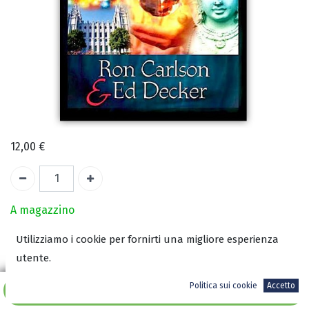
12,00
€
A magazzino
Utilizziamo i cookie per fornirti una migliore esperienza
COD:
2049
utente.
ISBN:
9788884690234
Politica sui cookie
Accetto
Aggiungi al carrello
Autore: