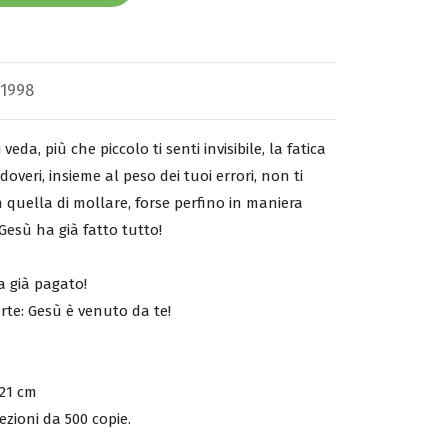
11998
eda, più che piccolo ti senti invisibile, la fatica
 doveri, insieme al peso dei tuoi errori, non ti
n quella di mollare, forse perfino in maniera
 Gesù ha già fatto tutto!
a già pagato!
te: Gesù è venuto da te!
X21 cm
ezioni da 500 copie.