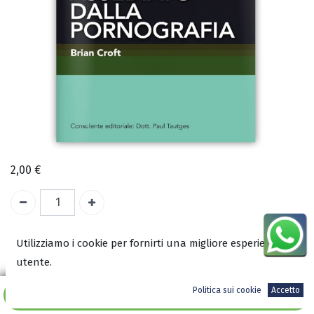
2,00
€
A magazzino
Utilizziamo i cookie per fornirti una migliore esperienza
utente.
COD:
2089
Politica sui cookie
Accetto
ISBN:
Aggiungi al carrello
9788889698563