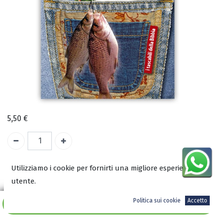
5,50
€
A magazzino
Utilizziamo i cookie per fornirti una migliore esperienza
utente.
COD:
2091
Politica sui cookie
Accetto
ISBN:
Aggiungi al carrello
9788889698587