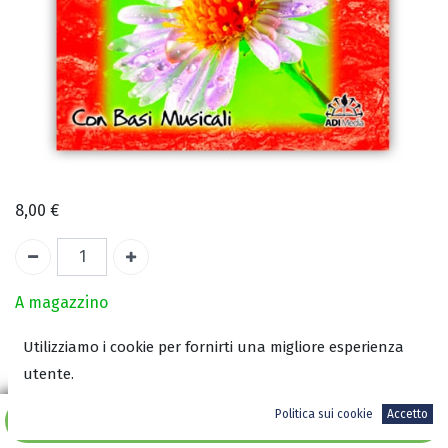
8,00
€
A magazzino
Utilizziamo i cookie per fornirti una migliore esperienza
COD:
2190
utente.
ISBN:
8002190034454
Politica sui cookie
Accetto
Aggiungi al carrello