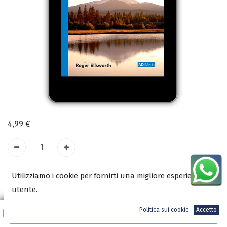
4,99
€
Utilizziamo i cookie per fornirti una migliore esperienza
COD:
2334
utente.
ISBN:
9788898846016
Politica sui cookie
Accetto
Aggiungi al carrello
Autore: