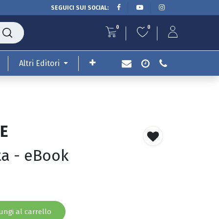
SEGUICI SUI SOCIAL:
0
0
Altri Editori
E
uta - eBook
ngi al carrello