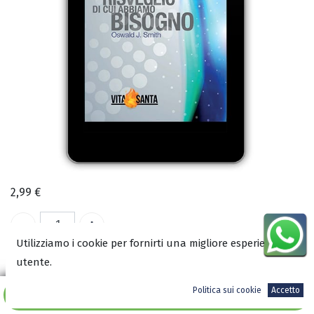
2,99
€
Utilizziamo i cookie per fornirti una migliore esperienza
utente.
COD:
2498
ISBN:
Politica sui cookie
Accetto
Aggiungi al carrello
9788898846320