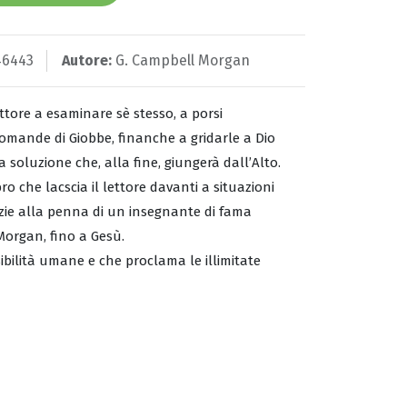
46443
Autore:
G. Campbell Morgan
ettore a esaminare sè stesso, a porsi
mande di Giobbe, finanche a gridarle a Dio
va soluzione che, alla fine, giungerà dall’Alto.
o che lacscia il lettore davanti a situazioni
azie alla penna di un insegnante di fama
organ, fino a Gesù.
bilità umane e che proclama le illimitate