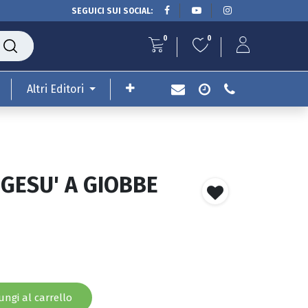
SEGUICI SUI SOCIAL:
0
0
Altri Editori
 GESU' A GIOBBE
ngi al carrello