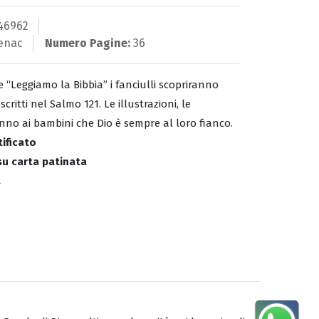
46962
enac
Numero Pagine:
36
e “Leggiamo la Bibbia” i fanciulli scopriranno
critti nel Salmo 121. Le illustrazioni, le
ranno ai bambini che Dio è sempre al loro fianco.
tificato
 su carta patinata
.