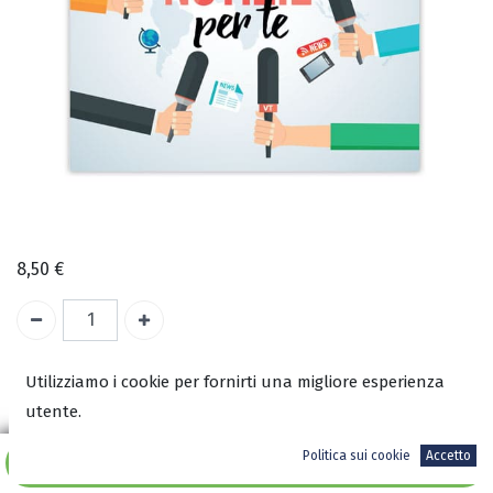
8,50
€
A magazzino
Utilizziamo i cookie per fornirti una migliore esperienza
utente.
COD:
2699
Politica sui cookie
Accetto
ISBN:
Aggiungi al carrello
8002699039226