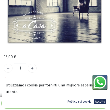
15,00
€
Temporaneamente esaurito
Utilizziamo i cookie per fornirti una migliore esperienza
utente.
COD:
2763
Autore:
Politica sui cookie
Accetto
Aggiungi al carrello
Antonio Morra