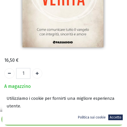
16,50
€
A magazzino
Utilizziamo i cookie per fornirti una migliore esperienza
COD:
2776
utente.
ISBN:
9788888428635
Politica sui cookie
Accetto
Aggiungi al carrello
Autore: