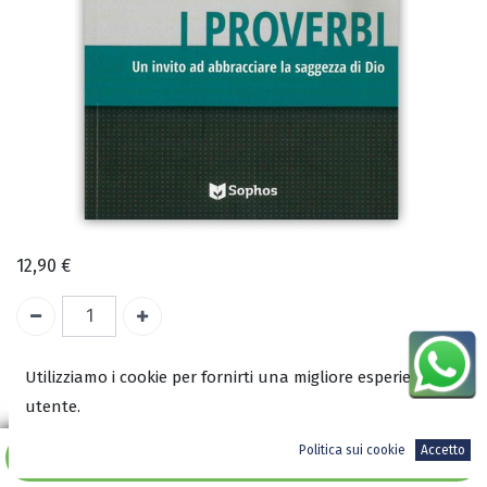
12,90
€
A magazzino
Utilizziamo i cookie per fornirti una migliore esperienza
utente.
COD:
2890
Politica sui cookie
Accetto
ISBN:
Aggiungi al carrello
9788899872038