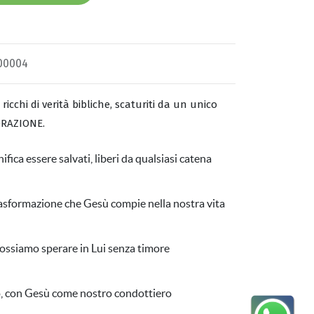
00004
ricchi di verità bibliche, scaturiti da un unico
ORAZIONE.
gnifica essere salvati, liberi da qualsiasi catena
rasformazione che Gesù compie nella nostra vita
possiamo sperare in Lui senza timore
o, con Gesù come nostro condottiero