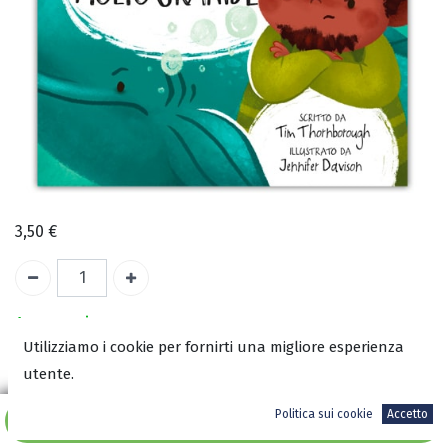
3,50
€
A magazzino
Utilizziamo i cookie per fornirti una migliore esperienza
utente.
COD:
3018
ISBN:
Politica sui cookie
Accetto
Aggiungi al carrello
9788833060958