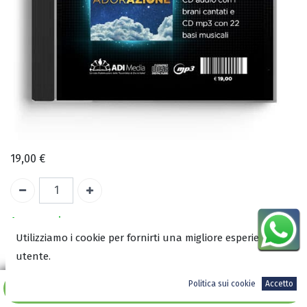
19,00
€
A magazzino
Utilizziamo i cookie per fornirti una migliore esperienza
utente.
COD:
3147
ISBN:
Politica sui cookie
Accetto
Aggiungi al carrello
8003147000003