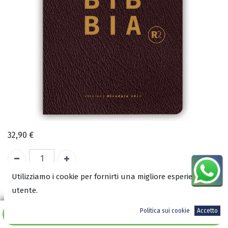
32,90
€
Utilizziamo i cookie per fornirti una migliore esperienza
A magazzino
utente.
COD:
3153
Politica sui cookie
Accetto
Aggiungi al carrello
ISBN: