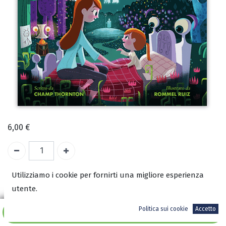
6,00
€
A magazzino
Utilizziamo i cookie per fornirti una migliore esperienza
utente.
COD:
3166
Politica sui cookie
Accetto
Aggiungi al carrello
ISBN: