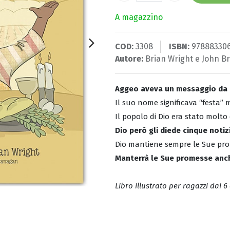
A magazzino
COD:
3308
ISBN:
97888330
Autore:
Brian Wright
e
John B
Aggeo aveva un messaggio da p
Il suo nome significava “festa” 
Il popolo di Dio era stato molt
Dio però gli diede cinque noti
Dio mantiene sempre le Sue pr
Manterrà le Sue promesse anch
Libro illustrato per ragazzi dai 6 