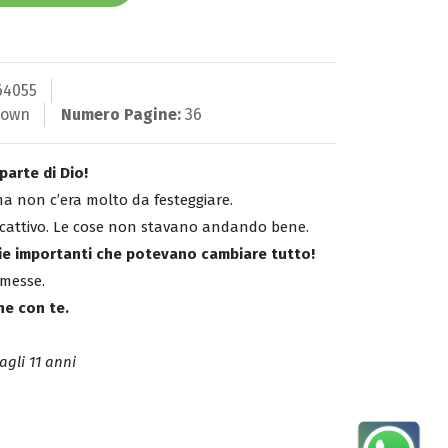
64055
rown
Numero Pagine:
36
arte di Dio!
ma non c’era molto da festeggiare.
o cattivo. Le cose non stavano andando bene.
zie importanti che potevano cambiare tutto!
omesse.
e con te.
agli 11 anni