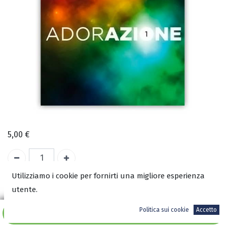
5,00
€
Utilizziamo i cookie per fornirti una migliore esperienza
utente.
ISBN:
8002164034244
Politica sui cookie
Accetto
Aggiungi al carrello