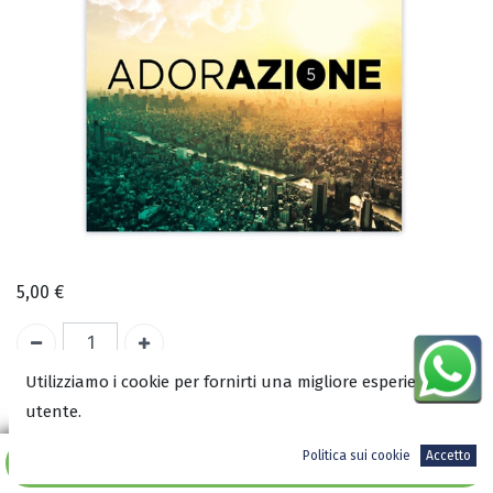
5,00
€
Utilizziamo i cookie per fornirti una migliore esperienza
utente.
ISBN:
8002736039363
Politica sui cookie
Accetto
Aggiungi al carrello