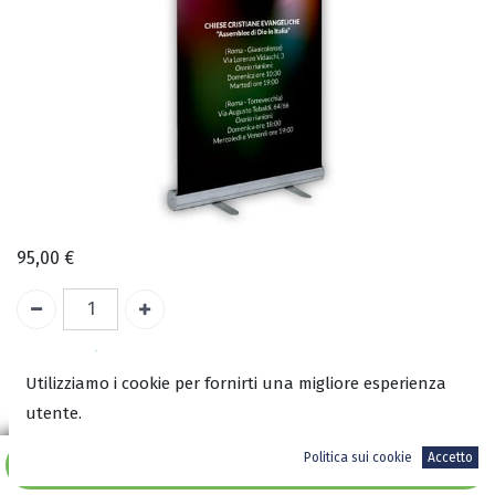
95,00
€
A magazzino
Utilizziamo i cookie per fornirti una migliore esperienza
utente.
ISBN:
8008823870000
Politica sui cookie
Accetto
Aggiungi al carrello
Versione Banner
Standard
e