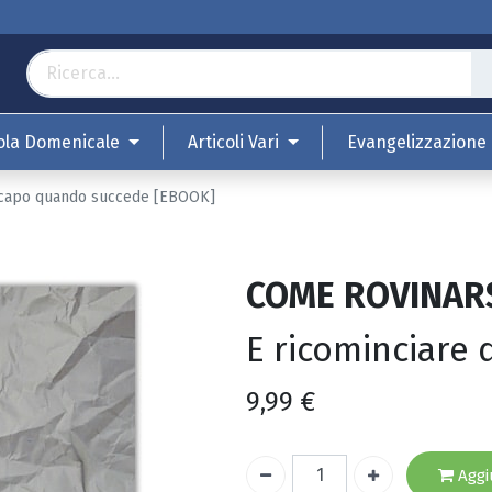
ola Domenicale
Articoli Vari
Evangelizzazione
 capo quando succede [EBOOK]
COME ROVINARS
E ricominciare 
9,99
€
Aggiu