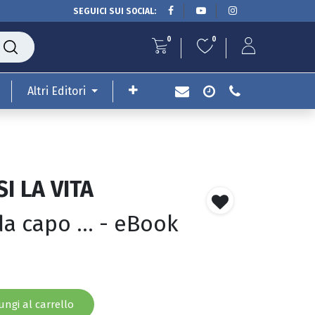
SEGUICI SUI SOCIAL:
0
0
Altri Editori
I LA VITA
da capo ... - eBook
ngi al carrello