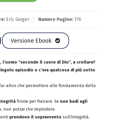
re:
Eric Geiger
Numero Pagine:
176
Versione Ebook
, l’uomo “secondo il cuore di Dio”, a crollare?
singolo episodio o c’era qualcosa di più sotto
e far altro che permettere alle fondamenta della
ntegrità
finirai per franare. Se
non badi agli
a, non potrai che implodere.
lenti
prendono il sopravvento
sull’integrità,