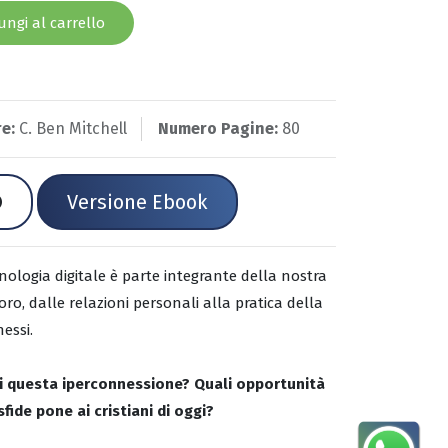
ngi al carrello
e:
C. Ben Mitchell
Numero Pagine:
80
Versione Ebook
cnologia digitale è parte integrante della nostra
oro, dalle relazioni personali alla pratica della
essi.
di questa iperconnessione? Quali opportunità
sfide pone ai cristiani di oggi?