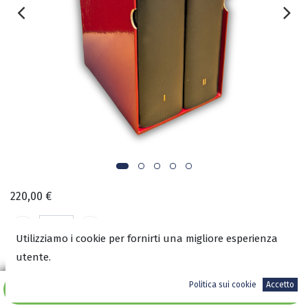
220,00
€
Utilizziamo i cookie per fornirti una migliore esperienza
utente.
A magazzino
Politica sui cookie
Accetto
Aggiungi al carrello
ISBN: