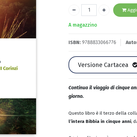
Aggiu
A magazzino
ISBN:
9788833066776
Auto
Versione Cartacea
Continua il viaggio di cinque an
giorno.
Questo libro è il terzo della col
l’intera Bibbia in cinque anni
, 