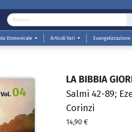
ola Domenicale
Articoli Vari
Evangelizzazione
LA BIBBIA GIO
Salmi 42-89; Eze
Corinzi
14,90
€