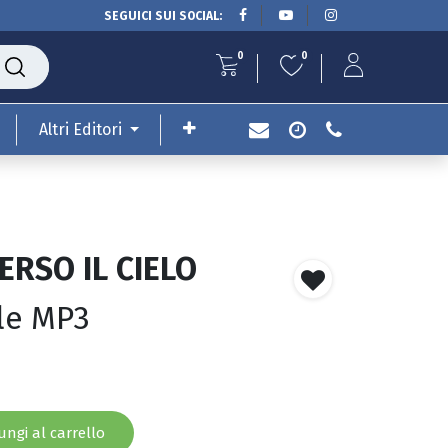
SEGUICI SUI SOCIAL:
0
0
Altri Editori
ERSO IL CIELO
ale MP3
ngi al carrello