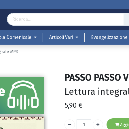
ola Domenicale
Articoli Vari
Evangelizzazione
egrale MP3
PASSO PASSO V
Lettura integr
5,90
€
Aggiu