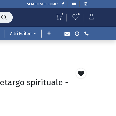
SEGUICI SUI SOCIAL:
0
0
Altri Editori
etargo spirituale -