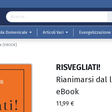
ola Domenicale
Articoli Vari
Evangelizzazione
ale [EBOOK]
RISVEGLIATI!
Rianimarsi dal l
eBook
11,99
€