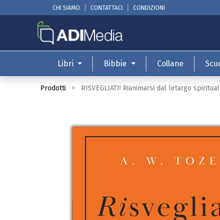
CHI SIAMO
CONTATTACI
CONDIZIONI
Libri
Bibbie
Collane
Scu
Prodotti
RISVEGLIATI! Rianimarsi dal letargo spiritu