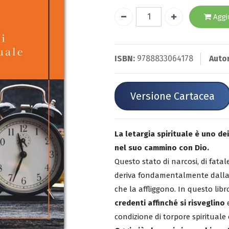
Aggiu
ISBN:
9788833064178
Auto
Versione Cartacea
La letargia spirituale è uno de
nel suo cammino con Dio.
Questo stato di narcosi, di fatale
deriva fondamentalmente dalla m
che la affliggono. In questo lib
credenti affinché si risveglino
e
condizione di torpore spirituale