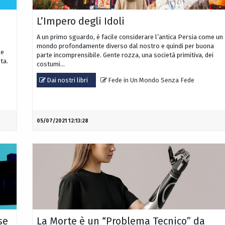
L’Impero degli Idoli
A un primo sguardo, è facile considerare l’antica Persia come un
mondo profondamente diverso dal nostro e quindi per buona
le
parte incomprensibile. Gente rozza, una società primitiva, dei
ta.
costumi...
Dai nostri libri
Fede in Un Mondo Senza Fede
05/07/2021 12:13:28
se
La Morte è un “Problema Tecnico” da