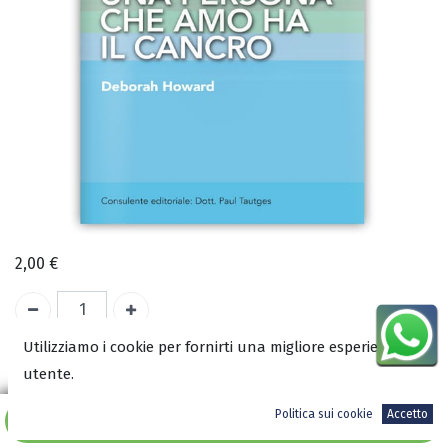
2,00
€
Utilizziamo i cookie per fornirti una migliore esperienza
A magazzino
utente.
COD:
1983
Politica sui cookie
Accetto
Aggiungi al carrello
ISBN: