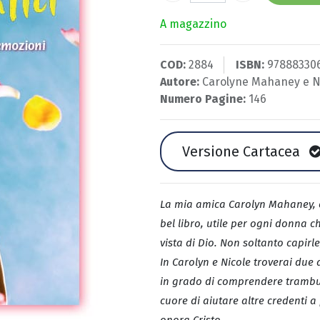
A magazzino
COD:
2884
ISBN:
97888330
Autore:
Carolyne Mahaney
e
N
Numero Pagine:
146
Versione Cartacea
La mia amica Carolyn Mahaney, con
bel libro, utile per ogni donna c
vista di Dio. Non soltanto capirl
In Carolyn e Nicole troverai due 
in grado di comprendere trambus
cuore di aiutare altre credenti a