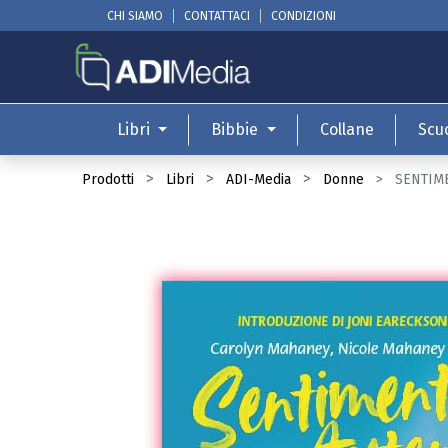
CHI SIAMO
CONTATTACI
CONDIZIONI
Libri
Bibbie
Collane
Scu
Prodotti
Libri
ADI-Media
Donne
SENTIME