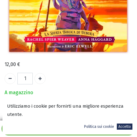
12,00
€
A magazzino
Utilizziamo i cookie per fornirti una migliore esperienza
COD:
2926
utente.
ISBN:
9788833060576
Politica sui cookie
Accetto
Aggiungi al carrello
Autore:
Anna Haggard
e
Eric Elwell
e