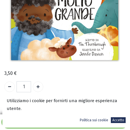
3,50
€
A magazzino
Utilizziamo i cookie per fornirti una migliore esperienza
utente.
COD:
3017
Politica sui cookie
Accetto
Aggiungi al carrello
ISBN: