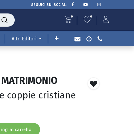
SEGUICI SUI SOCIAL:
0
0
Altri Editori
L MATRIMONIO
e coppie cristiane
ngi al carrello