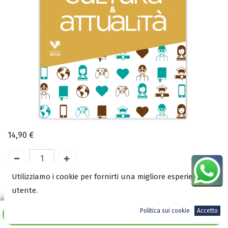
14,90
€
Utilizziamo i cookie per fornirti una migliore esperienza
A magazzino
utente.
COD:
3360
Politica sui cookie
Accetto
Aggiungi al carrello
ISBN: