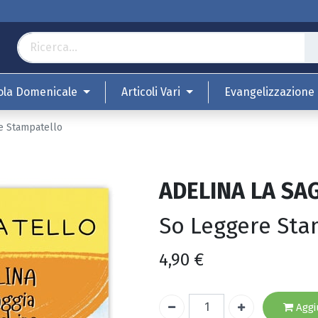
ola Domenicale
Articoli Vari
Evangelizzazione
e Stampatello
ADELINA LA SA
So Leggere Sta
4,90
€
Aggiu