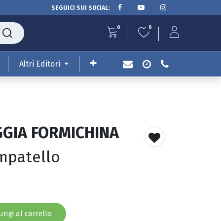
SEGUICI SUI SOCIAL:
0
0
Altri Editori
GGIA FORMICHINA
mpatello
ngi al carrello