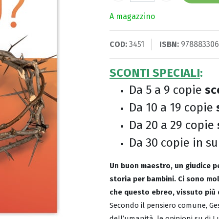
A magazzino
COD:
3451
ISBN:
978883306
SCONTI SPECIALI
:
Da 5 a 9 copie
sc
Da 10 a 19 copie
Da 20 a 29 copie
Da 30 copie in s
Un buon maestro, un giudice pe
storia per bambini. Ci sono mol
che questo ebreo, vissuto più di
Secondo il pensiero comune, Ges
dell’umanità, le opinioni su di 