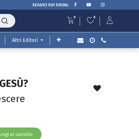
SEGUICI SUI SOCIAL:
0
0
Altri Editori
 GESÙ?
escere
ngi al carrello