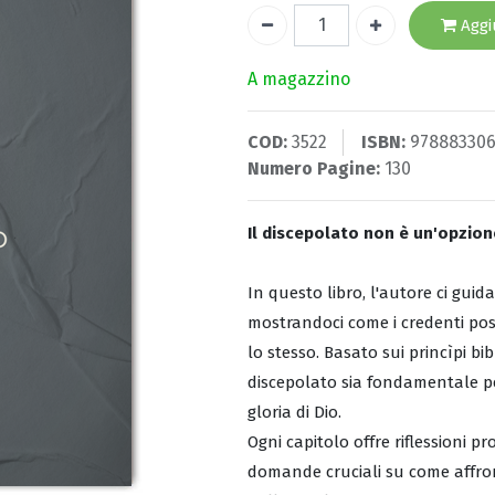
Aggiu
A magazzino
COD:
3522
ISBN:
97888330
Numero Pagine:
130
Il discepolato non è un'opzione
In questo libro, l'autore ci guida
mostrandoci come i credenti possa
lo stesso. Basato sui princìpi bi
discepolato sia fondamentale per
gloria di Dio.
Ogni capitolo offre riflessioni p
domande cruciali su come affron