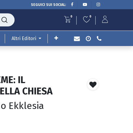
SEGUICI SUI SOCIAL:
0
0
Altri Editori
ME: IL
ELLA CHIESA
io Ekklesia