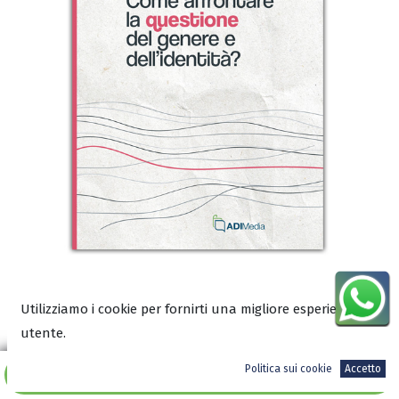
Utilizziamo i cookie per fornirti una migliore esperienza
Leggi un estratto sul blog
utente.
Scarica l'anteprima in PDF
Politica sui cookie
Accetto
Aggiungi al carrello