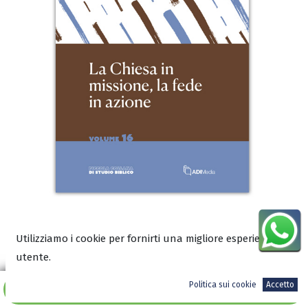
Utilizziamo i cookie per fornirti una migliore esperienza
Leggi un estratto sul blog
utente.
Scarica l'anteprima in PDF
Politica sui cookie
Accetto
Aggiungi al carrello