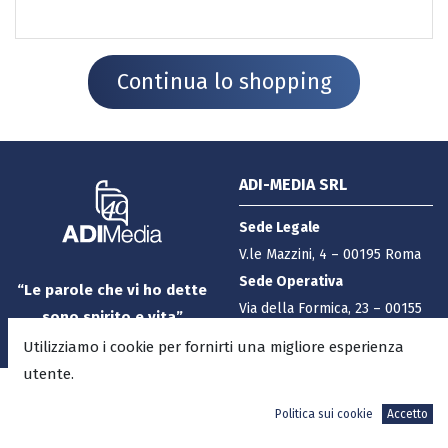
Continua lo shopping
ADI-MEDIA SRL
Sede Legale
V.le Mazzini, 4 – 00195 Roma
Sede Operativa
“Le parole che vi ho dette
Via della Formica, 23 – 00155
sono spirito e vita”
Roma
[Giovanni 6:63]
Utilizziamo i cookie per fornirti una migliore esperienza
P.IVA – C.F.
09751141004
utente.
REA di ROMA:
1187482
Da 40 anni lavoriamo per
Politica sui cookie
Accetto
Cap. Soc.:
€ 100.000 i.v.
la gloria di Dio, al servizio