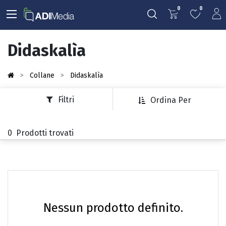
0
0
Didaskalìa
Collane
Didaskalìa
Filtri
Ordina Per
0
Prodotti trovati
Nessun prodotto definito.