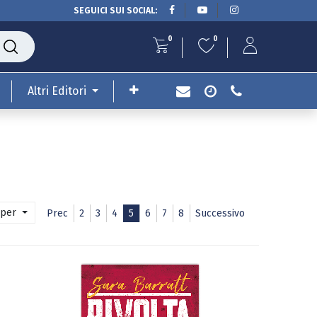
SEGUICI SUI SOCIAL:
0
0
Altri Editori
 per
Prec
2
3
4
5
6
7
8
Successivo