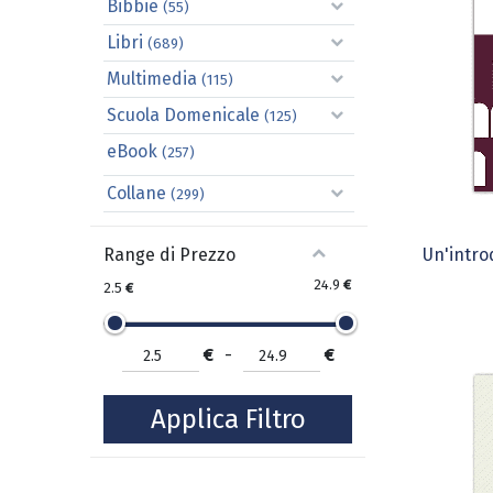
Bibbie
(55)
Libri
(689)
Multimedia
(115)
Scuola Domenicale
(125)
eBook
(257)
Collane
(299)
Un'intro
Range di Prezzo
24.9
€
2.5
€
€
-
€
Applica Filtro